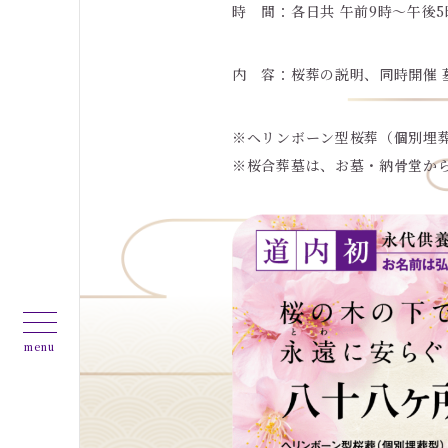
時 間：各日共 午前9時〜午後5
内 容：桜葬の説明、同時開催 
※ヘリンボーン型桜葬（個別埋
※桜合葬墓は、お墓・納骨堂か
menu