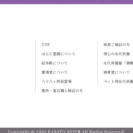
TOP
桜葬ご検討の方
ばらと霊園について
安心の永代供養
総本殿について
永代供養墓「御
羅漢堂について
納骨堂について
八十八ヶ所総霊場
ペット用永代供
墓所・墓石購入検討の方
Copyright © 2003 BARATO-REIEN All Rights Reserved.