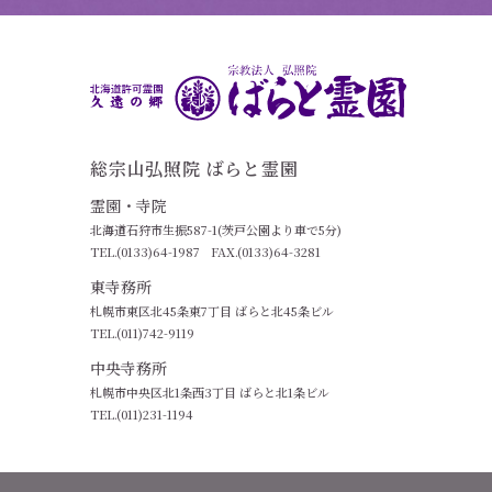
総宗山弘照院 ばらと霊園
霊園・寺院
北海道石狩市生振587-1(茨戸公園より車で5分)
TEL.(0133)64-1987
FAX.(0133)64-3281
東寺務所
札幌市東区北45条東7丁目 ばらと北45条ビル
TEL.(011)742-9119
中央寺務所
札幌市中央区北1条西3丁目 ばらと北1条ビル
TEL.(011)231-1194