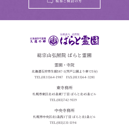
桜葬ご検討の方
総宗山弘照院 ばらと霊園
霊園・寺院
北海道石狩市生振587-1(茨戸公園より車で5分)
TEL.(0133)64-1987
FAX.(0133)64-3281
東寺務所
札幌市東区北45条東7丁目 ばらと北45条ビル
TEL.(011)742-9119
中央寺務所
札幌市中央区北1条西3丁目 ばらと北1条ビル
TEL.(011)231-1194